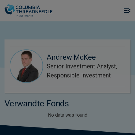
Skip to main content
M
m
o
Andrew McKee
Senior Investment Analyst,
Responsible Investment
Verwandte Fonds
No data was found