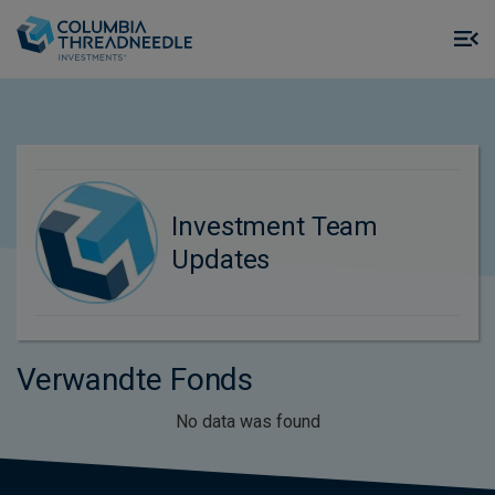
Skip to main content
M
m
o
Investment Team
Updates
Verwandte Fonds
No data was found