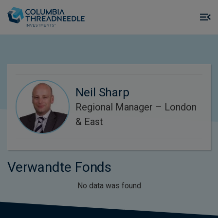
Skip to main content
M
m
o
Neil Sharp
Regional Manager – London
& East
Verwandte Fonds
No data was found