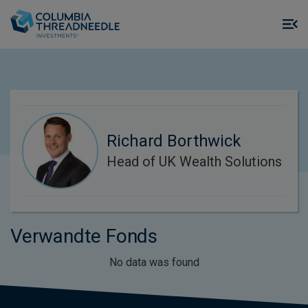
Skip to main content
M
m
o
Richard Borthwick
Head of UK Wealth Solutions
Verwandte Fonds
No data was found