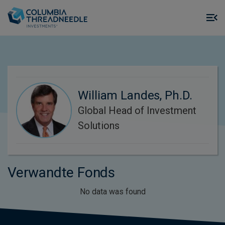
Skip to main content
M
m
o
William Landes, Ph.D.
Global Head of Investment
Solutions
Verwandte Fonds
No data was found