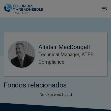
Skip to main content
M
m
o
Alistair MacDougall
Technical Manager, ATEB
Compliance
Fondos relacionados
No data was found