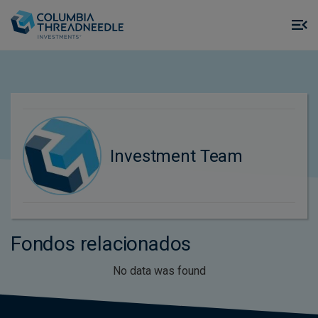
Skip to main content
M
m
o
Investment Team
Fondos relacionados
No data was found