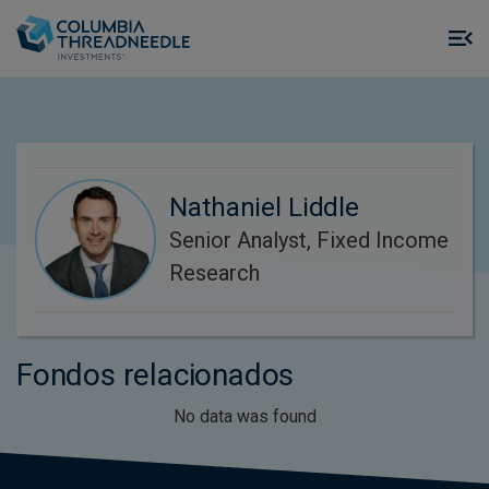
Skip to main content
M
m
o
Nathaniel Liddle
Senior Analyst, Fixed Income
Research
Fondos relacionados
No data was found