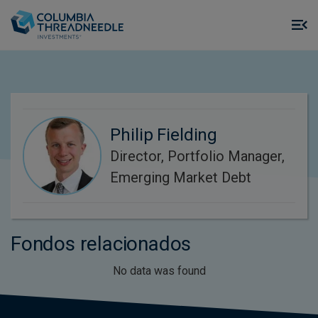
Skip to main content
M
m
o
Philip Fielding
Director, Portfolio Manager,
Emerging Market Debt
Fondos relacionados
No data was found