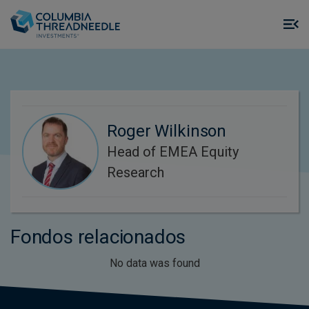
Skip to main content
M
m
o
Roger Wilkinson
Head of EMEA Equity
Research
Fondos relacionados
No data was found