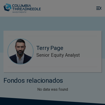
Skip to main content
M
m
o
Terry Page
Senior Equity Analyst
Fondos relacionados
No data was found